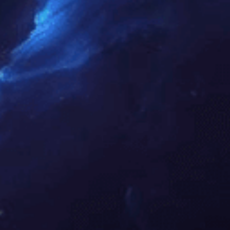
品达到“j9体育(中国)一站式服务平台出品，必属精品”的质量要
2020年年底调试成功，正式投入使用。这标志着公司精密轴类生
新技术，持续改进工艺，不断推进精品战略的可持续发展，生产
品达到“j9体育(中国)一站式服务平台出品，必属精品”的质量要
2020年年底调试成功，正式投入使用。这标志着公司精密轴类生
新技术，持续改进工艺，不断推进精品战略的可持续发展，生产