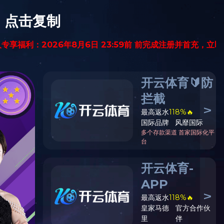
开云球赛中国有限公司
|
九游中国有限公司官网
|
九游官方端平台