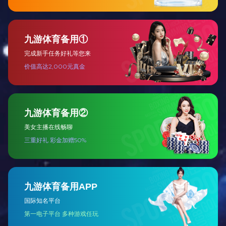
上架时间：2012-09-17 材料：45﹟ 硬度：- 粗糙度：
1.2S（Rmax) 镀层：15um-25um 直线度：100um/1000mm
零售价
0.0
元
市场价
0.0
元
浏览量:
1000
产品编号
AD005
所属分类
活塞杆
数量
-
+
上架时间：
2012-09-17
材料：
45﹟