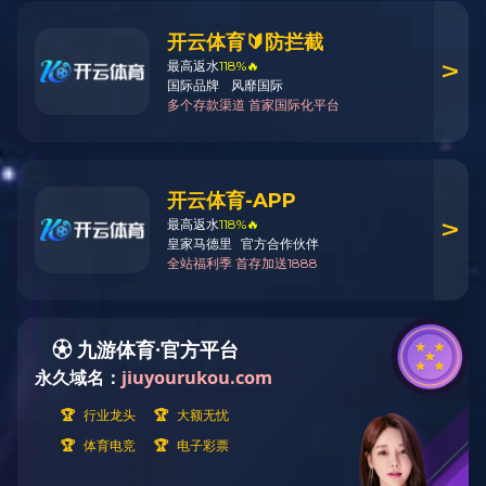
发展历程
荣誉证书
产品中心

光轴
不锈钢直线轴
打孔轴
送纸轴
割槽轴
j9体育平台
台阶轴