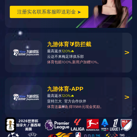
直线导轨轴
更多...
新闻资讯

公司新闻
行业资讯
销售网络
在线咨询
j9体育(中国)一站式服务平台

搜索