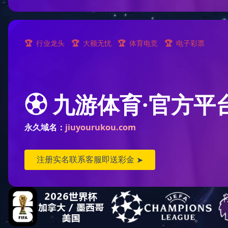
发展历程
荣誉证书
产品中心

光轴
不锈钢直线轴
打孔轴
送纸轴
割槽轴
j9体育平台
台阶轴