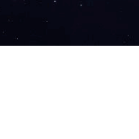
产品参数
未找到相应参数组，请于后台属性模板中添加
上一个
无
下一个
分丝辊
QQ咨询
售后服务
咨询电话
+86-574-88159598
返回顶部
© j9体育平台 版权所有
浙ICP备12030098号
网站建设：中企动力
宁波