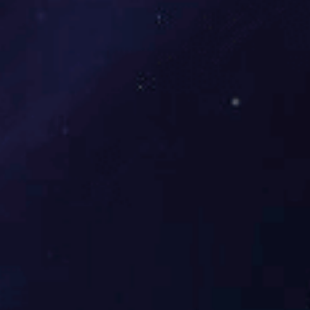
ADS4
4
0.10
ADS5
5
-4~-12
0.16
>0.8
ADS6
6
0.23
ADS8
8
0.40
-5~-14
ADS10
10
0.62
ADS12
12
0.89
>1.0
ADS13
13
-6~-17
1.04
ADS16
16
1.58
>1.5