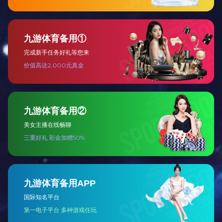
上架时间：2012-09-14 材料：- 硬度：50-54HRC 粗糙度：
1.2S(Rmax) 镀层：- 直线度：50um/1000mm
零售价
0.0
元
市场价
0.0
元
浏览量:
1000
产品编号
AD037
所属分类
不锈钢直线轴
数量
-
+
上架时间：
2012-09-14
材料：-