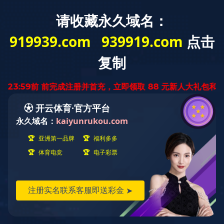
j9体育平台：一家专业研发生产和销售运动系列产品的企业 !
一家专业研发生产和销售运动系列产品的企业 !
biwu@nbanda.cn
/
lulu@nbanda.cn
+86(574)88159598 /
18968312317

网站首页
关于j9体育(中国)一站式服务平台

公司介绍
总经理致辞