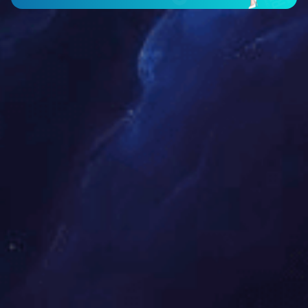
硬度：
50-54HRC
粗糙度：
1.2S(Rmax)
镀层：-
直线度：
50um/1000mm

1
产品描述
产品参数
未找到相应参数组，请于后台属性模板中添加
AD不锈钢直线轴具有耐腐蚀性高的特点，适合于用在氧化的
环境中，如水中、化学气体中和海洋中。
重量
有效硬化层深度
型号
直径mm
精度um
（kg/m）
（mm）
ADS3
3
-2~-8
0.06